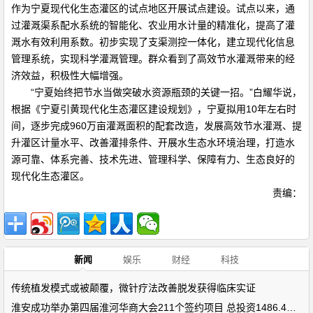
作为宁夏现代化生态灌区的试点地区开展试点建设。试点以来，通
过灌溉渠系配水系统的智能化、农业用水计量的精准化，提高了灌
溉水有效利用系数。初步实现了支渠测控一体化，建立现代化信息
管理系统，实现科学灌溉管理。群众看到了高效节水灌溉带来的经
济效益，积极性大幅增强。
“宁夏始终把节水当做突破水资源瓶颈的关键一招。”白耀华说，
根据《宁夏引黄现代化生态灌区建设规划》，宁夏拟用10年左右时
间，逐步完成960万亩灌溉面积的配套改造，发展高效节水灌溉、提
升灌区计量水平、改善灌排条件、开展水生态水环境治理，打造水
源可靠、体系完善、技术先进、管理科学、保障有力、生态良好的
现代化生态灌区。
责编：
新闻
娱乐
财经
科技
传统植发模式或被颠覆，微针疗法改善脱发获得临床实证
淮安成功举办第四届淮河华商大会211个签约项目 总投资1486.4亿元