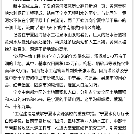
新中国成立后，宁夏的黄河灌溉历史翻开新的一页：黄河青铜
峡水利枢纽工程建成，结束了宁夏无坝引水的历史。与此同时，黄
河水不仅在宁夏平原上自由流淌，而且开始流向宁夏中部干旱带的
干涸土地，流向“苦瘠甲天下”的中南部贫困山区高地。
记者在宁夏固海扬水工程泉眼山泵站看到，巨大的扬水管道将
黄河水从低处向高处抬升。再通过多级泵站和人工水渠，黄河水被
抬升数百米，源源不断地流向高地。
“这项‘生命工程’以4亿立方米的年均供水量，灌溉着170万亩干
涸的土地。其中，基本农田面积102万亩，枸杞、硒砂瓜等设施农业
面积68万亩。”固海扬水工程管理处副处长张印说，固海灌区涉及宁
夏中部干旱带的中卫市沙坡头区、中宁县、海原县，吴忠市的同心
县、红寺堡区，固原市的原州区，灌区人口达61万。
宁夏中南部地区的土地面积和人口，分别占宁夏全区土地面积
和人口的64%和45%，是宁夏的半壁山河。这里沟壑纵横、荒漠广
布、十年九旱。
“工程建设是破解宁夏水资源紧缺的重要举措。”宁夏水利厅厅长
白耀华说，目前宁夏建成了固海、盐环定等四大扬水工程、中部干
旱带脱贫攻坚水源工程等，推进大型灌区续建配套工程，引黄灌溉