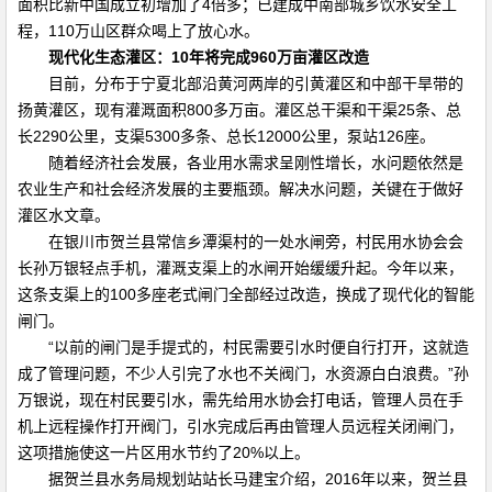
面积比新中国成立初增加了4倍多；已建成中南部城乡饮水安全工
程，110万山区群众喝上了放心水。
现代化生态灌区：10年将完成960万亩灌区改造
目前，分布于宁夏北部沿黄河两岸的引黄灌区和中部干旱带的
扬黄灌区，现有灌溉面积800多万亩。灌区总干渠和干渠25条、总
长2290公里，支渠5300多条、总长12000公里，泵站126座。
随着经济社会发展，各业用水需求呈刚性增长，水问题依然是
农业生产和社会经济发展的主要瓶颈。解决水问题，关键在于做好
灌区水文章。
在银川市贺兰县常信乡潭渠村的一处水闸旁，村民用水协会会
长孙万银轻点手机，灌溉支渠上的水闸开始缓缓升起。今年以来，
这条支渠上的100多座老式闸门全部经过改造，换成了现代化的智能
闸门。
“以前的闸门是手提式的，村民需要引水时便自行打开，这就造
成了管理问题，不少人引完了水也不关阀门，水资源白白浪费。”孙
万银说，现在村民要引水，需先给用水协会打电话，管理人员在手
机上远程操作打开阀门，引水完成后再由管理人员远程关闭闸门，
这项措施使这一片区用水节约了20%以上。
据贺兰县水务局规划站站长马建宝介绍，2016年以来，贺兰县