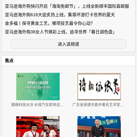
亚马逊海外购快闪开启「海淘免邮节」，上线全新顺丰国际直邮服
亚马逊海外购618大促炙热上线，集章环游打卡世界的夏天
金多福丨探寻黄金工艺，哪项技艺最令你心动？
亚马逊海外购38女人节焕彩上线，追寻世界「春日调色盘」
进入该频道
焦点
巅峰科技对决 长城汽车即将迎来2019世界机器人大赛总
广东省南雄市委并著名艺术家寒夫多体裁文集《寒夫赋南