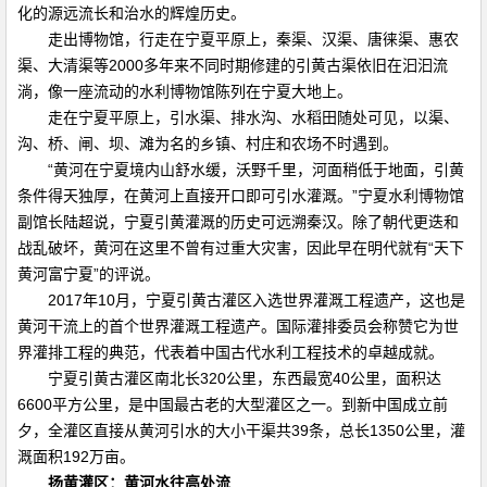
化的源远流长和治水的辉煌历史。
走出博物馆，行走在宁夏平原上，秦渠、汉渠、唐徕渠、惠农
渠、大清渠等2000多年来不同时期修建的引黄古渠依旧在汩汩流
淌，像一座流动的水利博物馆陈列在宁夏大地上。
走在宁夏平原上，引水渠、排水沟、水稻田随处可见，以渠、
沟、桥、闸、坝、滩为名的乡镇、村庄和农场不时遇到。
“黄河在宁夏境内山舒水缓，沃野千里，河面稍低于地面，引黄
条件得天独厚，在黄河上直接开口即可引水灌溉。”宁夏水利博物馆
副馆长陆超说，宁夏引黄灌溉的历史可远溯秦汉。除了朝代更迭和
战乱破坏，黄河在这里不曾有过重大灾害，因此早在明代就有“天下
黄河富宁夏”的评说。
2017年10月，宁夏引黄古灌区入选世界灌溉工程遗产，这也是
黄河干流上的首个世界灌溉工程遗产。国际灌排委员会称赞它为世
界灌排工程的典范，代表着中国古代水利工程技术的卓越成就。
宁夏引黄古灌区南北长320公里，东西最宽40公里，面积达
6600平方公里，是中国最古老的大型灌区之一。到新中国成立前
夕，全灌区直接从黄河引水的大小干渠共39条，总长1350公里，灌
溉面积192万亩。
扬黄灌区：黄河水往高处流