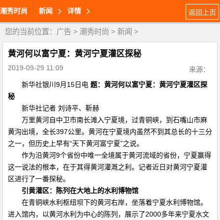
潮秀时尚
新闻
详情
返回上页
您的当前位置：
广告
>
潮秀时尚
>
新闻
>
黄河何以富宁夏：黄河宁夏灌区探秘
2019-09-29 11:09
来源：
新华社银川9月15日电
题：黄河何以富宁夏：黄河宁夏灌区探
秘
新华社记者 刘诗平、靳赫
万里黄河自中卫市南长滩入宁夏境，过青铜峡，到石嘴山市麻
黄沟出境，全长397公里。黄河在宁夏境内虽然不到其总长的十三分
之一，但历史上早有“天下黄河富宁夏”之说。
作为沿黄河9个省份中唯一全境属于黄河流域的省份，宁夏赢得
这一说法的根本，在于其得黄河灌溉之利。记者近日对黄河宁夏灌
区进行了一番探秘。
引黄灌区：陈列在大地上的水利博物馆
在青铜峡水利枢纽坝下的黄河右岸，坐落着宁夏水利博物馆。
进入馆内，以黄河水利为中心的陈列，展示了2000多年来宁夏水文